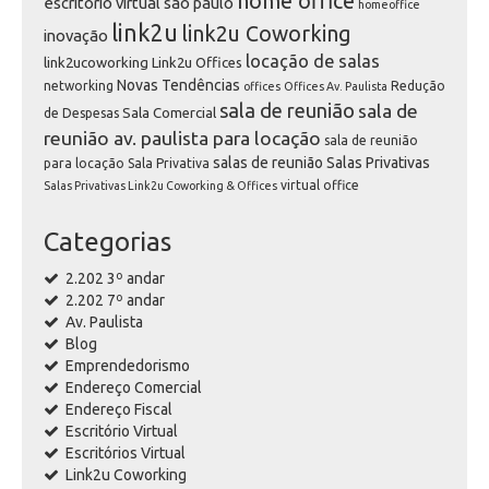
home office
escritório virtual são paulo
homeoffice
link2u
link2u Coworking
inovação
locação de salas
link2ucoworking
Link2u Offices
Novas Tendências
networking
Redução
offices
Offices Av. Paulista
sala de reunião
sala de
Sala Comercial
de Despesas
reunião av. paulista para locação
sala de reunião
salas de reunião
Salas Privativas
para locação
Sala Privativa
virtual office
Salas Privativas Link2u Coworking & Offices
Categorias
2.202 3º andar
2.202 7º andar
Av. Paulista
Blog
Emprendedorismo
Endereço Comercial
Endereço Fiscal
Escritório Virtual
Escritórios Virtual
Link2u Coworking