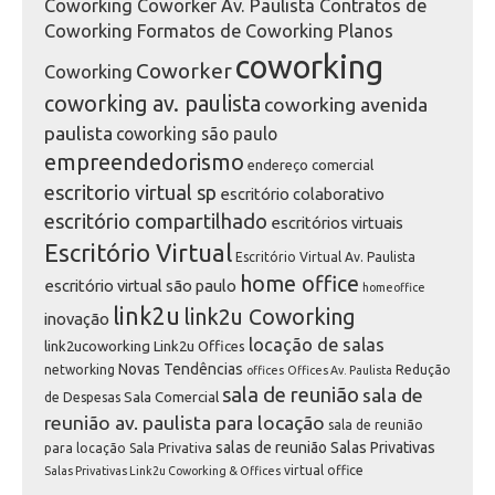
Coworking Coworker Av. Paulista Contratos de
Coworking Formatos de Coworking Planos
coworking
Coworker
Coworking
coworking av. paulista
coworking avenida
paulista
coworking são paulo
empreendedorismo
endereço comercial
escritorio virtual sp
escritório colaborativo
escritório compartilhado
escritórios virtuais
Escritório Virtual
Escritório Virtual Av. Paulista
home office
escritório virtual são paulo
homeoffice
link2u
link2u Coworking
inovação
locação de salas
link2ucoworking
Link2u Offices
Novas Tendências
networking
Redução
offices
Offices Av. Paulista
sala de reunião
sala de
Sala Comercial
de Despesas
reunião av. paulista para locação
sala de reunião
salas de reunião
Salas Privativas
para locação
Sala Privativa
virtual office
Salas Privativas Link2u Coworking & Offices