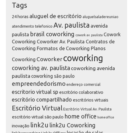
Tags
aluguel de escritório
24 horas
aluguelsaladereuniao
Av. paulista
avenida
atendimento telefonico
brasil coworking
paulista
Cowork
cowork av. paulista
Coworking Coworker Av. Paulista Contratos de
Coworking Formatos de Coworking Planos
coworking
Coworker
Coworking
coworking av. paulista
coworking avenida
paulista
coworking são paulo
empreendedorismo
endereço comercial
escritorio virtual sp
escritório colaborativo
escritório compartilhado
escritórios virtuais
Escritório Virtual
Escritório Virtual Av. Paulista
home office
escritório virtual são paulo
homeoffice
link2u
link2u Coworking
inovação
locação de salas